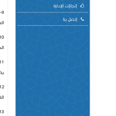
إنجازات الإدارة
9
إتصل بنا
الم
الح
يض
الف